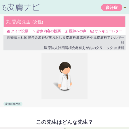
多汗症
丸 香織
先生
女性
タイプ投票
診療内容の投票
医師への声
サンキューレター
医療法人社団健昇会渋谷駅前おおしま皮膚科形成外科小児皮膚科アレルギー
科
医療法人社団碧桐会亀有えがおのクリニック
皮膚科
皮膚科専門医
この先生はどんな先生？