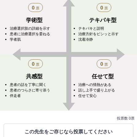
0
0
票
票
学術型
テキパキ型
治療選択肢の詳細を示す
テキパキと説明
患者に治療選択を委ねる
治療方針をビシッと示す
学者肌
沈着冷静
0
0
票
票
共感型
任せて型
患者の話を丁寧に聞く
治療への情熱がある
患者のつらさに寄り添う
話し上手で盛り上がる
伴走者
任せて安心
投票数 0票
この​先生を​ご存じなら​投票してください