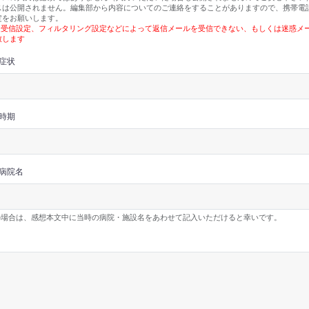
は公開されません。編集部から内容についてのご連絡をすることがありますので、携帯電話のアド
定をお願いします。
定受信設定、フィルタリング設定などによって返信メールを受信できない、もしくは迷惑メ
致します
症状
時期
病院名
の場合は、感想本文中に当時の病院・施設名をあわせて記入いただけると幸いです。