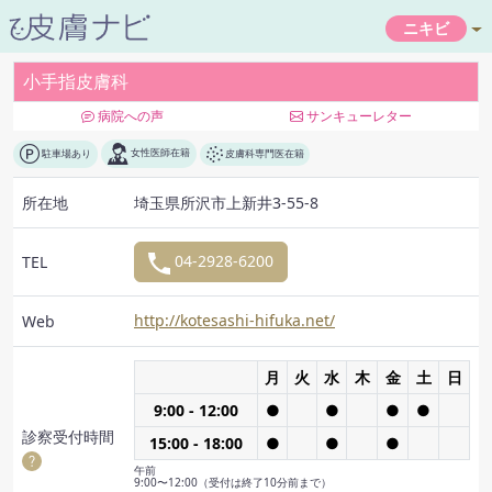
ニキビ
小手指皮膚科
病院への声
サンキューレター
駐車場あり
女性医師在籍
皮膚科専門医在籍
所在地
埼玉県所沢市上新井3-55-8
04-2928-6200
TEL
http://kotesashi-hifuka.net/
Web
月
火
水
木
金
土
日
9:00 - 12:00
●
●
●
●
診察受付
時間
15:00 - 18:00
●
●
●
午前
9:00〜12:00（受付は終了10分前まで）