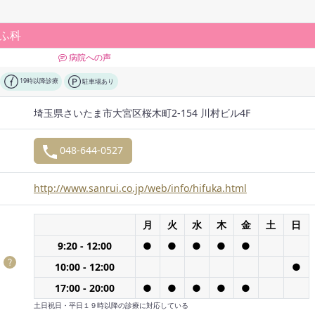
ふ科
病院への声
19時以降診療
駐車場あり
埼玉県さいたま市大宮区桜木町2-154 川村ビル4F
048-644-0527
http://www.sanrui.co.jp/web/info/hifuka.html
月
火
水
木
金
土
日
9:20 - 12:00
●
●
●
●
●
間
10:00 - 12:00
●
17:00 - 20:00
●
●
●
●
●
土日祝日・平日１９時以降の診療に対応している