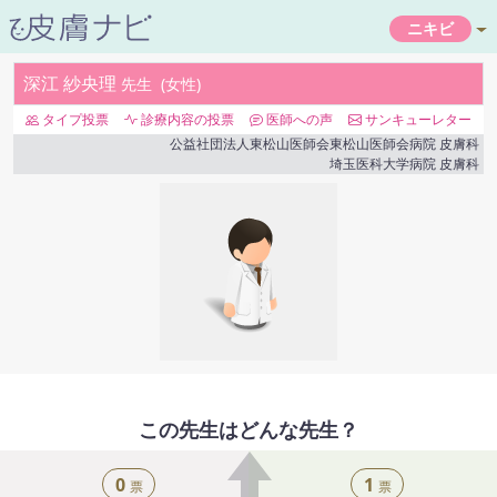
ニキビ
深江 紗央理
先生
女性
タイプ投票
診療内容の投票
医師への声
サンキューレター
公益社団法人東松山医師会東松山医師会病院
皮膚科
埼玉医科大学病院
皮膚科
この先生はどんな先生？
0
1
票
票