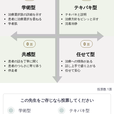
学術型
テキパキ型
治療選択肢の詳細を示す
テキパキと説明
患者に治療選択を委ねる
治療方針をビシッと示す
学者肌
沈着冷静
0
0
票
票
共感型
任せて型
患者の話を丁寧に聞く
治療への情熱がある
患者のつらさに寄り添う
話し上手で盛り上がる
伴走者
任せて安心
投票数 1票
この​先生を​ご存じなら​投票してください
学術型
テキパキ型