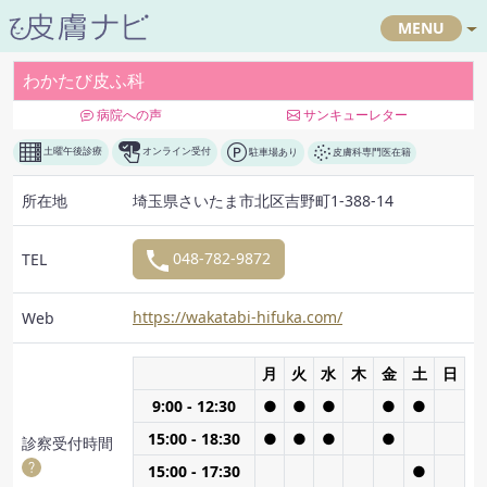
MENU
わかたび皮ふ科
病院への声
サンキューレター
土曜午後診療
オンライン受付
駐車場あり
皮膚科専門医在籍
所在地
埼玉県さいたま市北区吉野町1-388-14
048-782-9872
TEL
https://wakatabi-hifuka.com/
Web
月
火
水
木
金
土
日
9:00 - 12:30
●
●
●
●
●
15:00 - 18:30
●
●
●
●
診察受付
時間
15:00 - 17:30
●