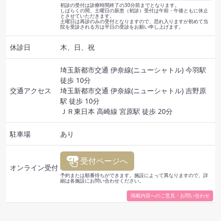
初診の受付は診療時間終了の30分前までとなります。
しばらくの間、土曜日の新患（初診）受付は午前・午後ともに休止
とさせていただきます。
土曜日は再診のみの受付となりますので、恐れ入りますが初めて当
院を受診される方は平日の受診をお願い申し上げます。
休診日
木、日、祝
埼玉新都市交通 伊奈線(ニューシャトル) 今羽駅
徒歩 10分
交通
アクセス
埼玉新都市交通 伊奈線(ニューシャトル) 吉野原
駅 徒歩 10分
ＪＲ東日本 高崎線 宮原駅 徒歩 20分
駐車場
あり
受付ページへ
オンライン
受付
予約または順番待ちができます。施設によって異なりますので、詳
細は各施設にお問い合わせください。
掲載内容へのご意見・お問い合わせ