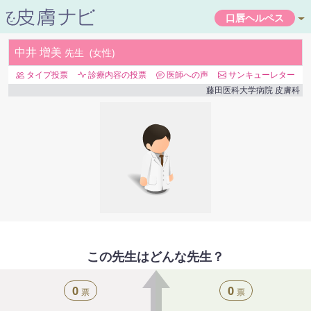
口唇ヘルペス
中井 増美
先生
女性
タイプ投票
診療内容の投票
医師への声
サンキューレター
藤田医科大学病院
皮膚科
この先生はどんな先生？
0
0
票
票