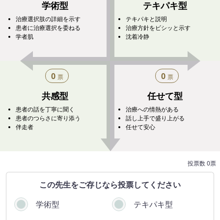
学術型
テキパキ型
治療選択肢の詳細を示す
テキパキと説明
患者に治療選択を委ねる
治療方針をビシッと示す
学者肌
沈着冷静
0
0
票
票
共感型
任せて型
患者の話を丁寧に聞く
治療への情熱がある
患者のつらさに寄り添う
話し上手で盛り上がる
伴走者
任せて安心
投票数 0票
この​先生を​ご存じなら​投票してください
学術型
テキパキ型