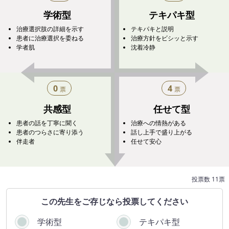
学術型
テキパキ型
治療選択肢の詳細を示す
テキパキと説明
患者に治療選択を委ねる
治療方針をビシッと示す
学者肌
沈着冷静
0
4
票
票
共感型
任せて型
患者の話を丁寧に聞く
治療への情熱がある
患者のつらさに寄り添う
話し上手で盛り上がる
伴走者
任せて安心
投票数 11票
この​先生を​ご存じなら​投票してください
学術型
テキパキ型