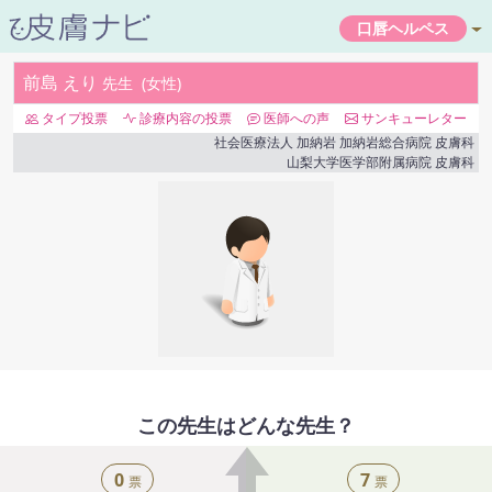
口唇ヘルペス
前島 えり
先生
女性
タイプ投票
診療内容の投票
医師への声
サンキューレター
社会医療法人 加納岩 加納岩総合病院
皮膚科
山梨大学医学部附属病院
皮膚科
この先生はどんな先生？
0
7
票
票