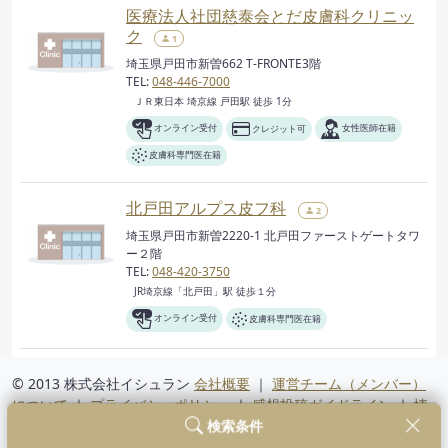
医療法人社団慈泰会とだ皮膚科クリニッ
ク
1
埼玉県戸田市新曽662 T-FRONTE3階
TEL:
048-446-7000
ＪＲ東日本 埼京線 戸田駅 徒歩 1分
オンライン受付
クレジット可
女性医師在籍
皮膚科専門医在籍
北戸田アルプス皮フ科
2
埼玉県戸田市新曽2220-1 北戸田ファーストゲートタワ
ー２階
TEL:
048-420-3750
JR埼京線「北戸田」駅 徒歩１分
オンライン受付
皮膚科専門医在籍
© 2013 株式会社イシュラン
会社概要
｜
運営チーム（メンバー）
について
｜
プライバシーポリシー
｜
感想投稿ガイドライン
｜
情
検索条件
報セキュリティ方針
｜
利用規約
｜
よくあるご質問（FAQ）
｜
ご
意見・お問い合わせ