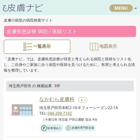
MENU
皮膚の病気の病院検索サイト
皮膚疾患診療 病院 / 医師リスト
一覧表示
地図表示
「皮膚ナビ」では、皮膚疾患診療が得意と考えられる病院と医師をリスト化
し、ご自身やご家族に合う病院や医師を見つけるために、有用と考えられる情
報を整理しています。
埼玉県戸田市 の 検索結果
3
件
なかむら皮膚科
1
埼玉県戸田市本町2-16-8 フォーシーズン22-1A
TEL:
048-299-7182
ＪＲ東日本 埼京線 戸田公園駅 徒歩 4分
駐車場あり
皮膚科専門医在籍