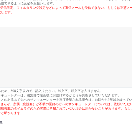
受信できるように設定をお願いします。
定受信設定、フィルタリング設定などによって返信メールを受信できない、もしくは迷惑メ
致します。
るため、300文字以内でご記入ください。絵文字、顔文字は入りません。
ンキューレターは、編集部で確認後にお届けするかどうか判断させていただきます。
ことのあるあて先へのサンキューレターを再度希望される場合は、前回から1年以上経って
ませんが、所属（病院名）が不明の医師の方へのサンキューレターについては、依頼いただ
情報掲載のタイムラグのため実際に所属されていない場合は届かないことがあります。もし
すと助かります。
る