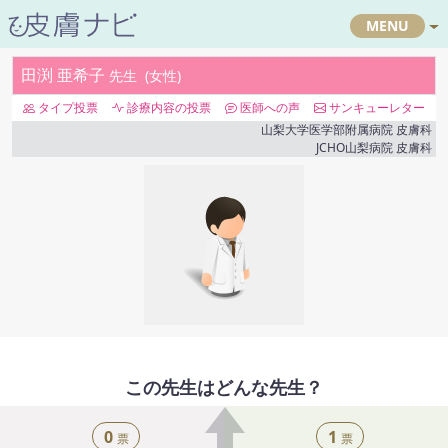
MENU
田渕 亜希子
先生
女性
タイプ投票
診療内容の投票
医師への声
サンキューレター
山梨大学医学部附属病院
皮膚科
JCHO山梨病院
皮膚科
この先生はどんな先生？
0
1
票
票