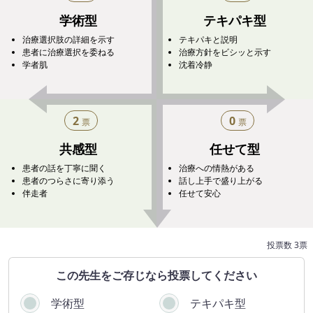
学術型
テキパキ型
治療選択肢の詳細を示す
テキパキと説明
患者に治療選択を委ねる
治療方針をビシッと示す
学者肌
沈着冷静
2
0
票
票
共感型
任せて型
患者の話を丁寧に聞く
治療への情熱がある
患者のつらさに寄り添う
話し上手で盛り上がる
伴走者
任せて安心
投票数 3票
この​先生を​ご存じなら​投票してください
学術型
テキパキ型