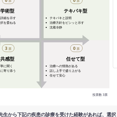
0
0
票
票
学術型
テキパキ型
の詳細を示す
テキパキと説明
選択を委ねる
治療方針をビシッと示す
沈着冷静
3
0
票
票
共感型
任せて型
丁寧に聞く
治療への情熱がある
さに寄り添う
話し上手で盛り上がる
任せて安心
投票数 3票
先生から下記の疾患の診療を受けた経験があれば、選択