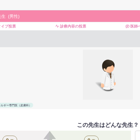
先生
男性
タイプ投票
診療内容の投票
医師
レルギー専門医（皮膚科）
この先生はどんな先生？