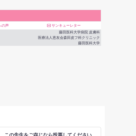
への声
サンキューレター
藤田医科大学病院
皮膚科
医療法人恵友会森田皮フ科クリニック
藤田医科大学
この​先生を​ご存じなら​投票してください